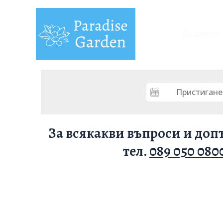
За хотела
За всякакви въпроси и допъ
тел.
089 050 080