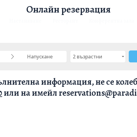
Онлайн резервация
Настаняване
Ресторант
Конферентна зала
лнителна информация, не се колеба
0
или на имейл reservations@parad